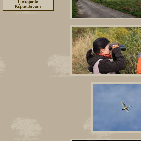
Linkajánló
Képarchívum