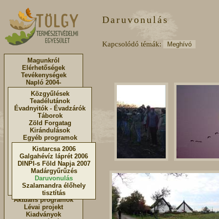
Daruvonulás
Kapcsolódó témák:
Meghívó
Magunkról
Elérhetőségek
Tevékenységek
Napló 2004-
Közgyűlések
Teadélutánok
Évadnyitók - Évadzárók
Táborok
Zöld Forgatag
Kirándulások
Egyéb programok
Kistarcsa 2006
Galgahévíz láprét 2006
DINPI-s Föld Napja 2007
Madárgyűrűzés
Daruvonulás
Szalamandra élőhely
tisztítás
Aktuális programok
Lévai projekt
Kiadványok