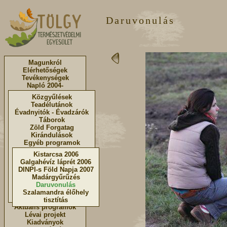
Daruvonulás
Magunkról
Elérhetőségek
Tevékenységek
Napló 2004-
Közgyűlések
Teadélutánok
Évadnyitók - Évadzárók
Táborok
Zöld Forgatag
Kirándulások
Egyéb programok
Kistarcsa 2006
Galgahévíz láprét 2006
DINPI-s Föld Napja 2007
Madárgyűrűzés
Daruvonulás
Szalamandra élőhely
tisztítás
Aktuális programok
Lévai projekt
Kiadványok