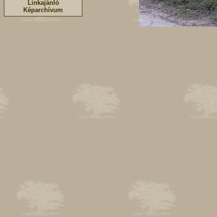
Linkajánló
Képarchívum