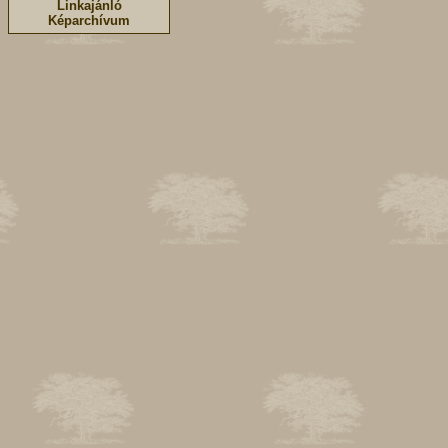
Linkajánló
Képarchívum