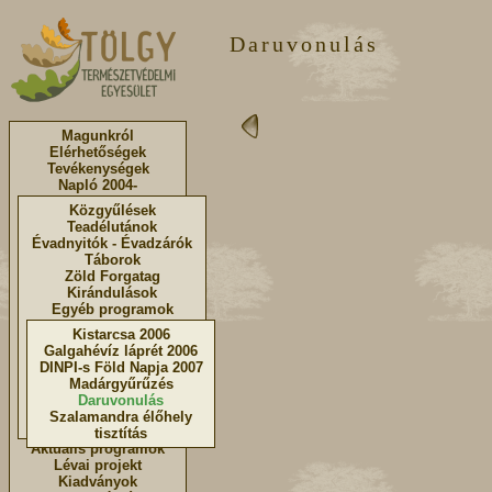
Daruvonulás
Magunkról
Elérhetőségek
Tevékenységek
Napló 2004-
Közgyűlések
Teadélutánok
Évadnyitók - Évadzárók
Táborok
Zöld Forgatag
Kirándulások
Egyéb programok
Kistarcsa 2006
Galgahévíz láprét 2006
DINPI-s Föld Napja 2007
Madárgyűrűzés
Daruvonulás
Szalamandra élőhely
tisztítás
Aktuális programok
Lévai projekt
Kiadványok