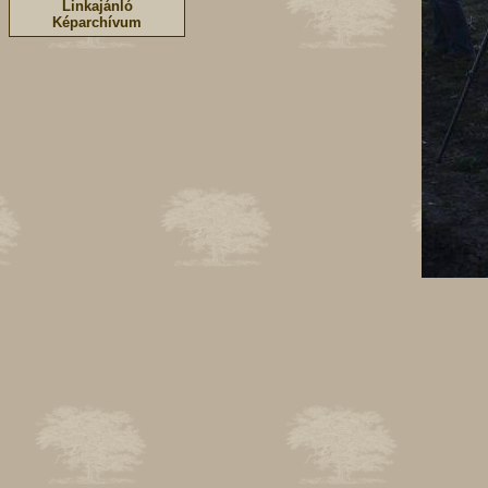
Linkajánló
Képarchívum