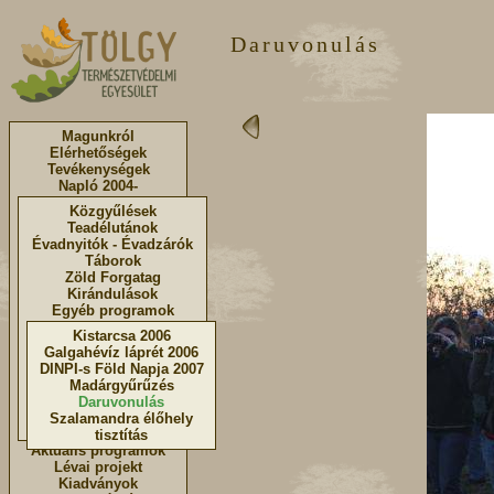
Daruvonulás
Magunkról
Elérhetőségek
Tevékenységek
Napló 2004-
Közgyűlések
Teadélutánok
Évadnyitók - Évadzárók
Táborok
Zöld Forgatag
Kirándulások
Egyéb programok
Kistarcsa 2006
Galgahévíz láprét 2006
DINPI-s Föld Napja 2007
Madárgyűrűzés
Daruvonulás
Szalamandra élőhely
tisztítás
Aktuális programok
Lévai projekt
Kiadványok