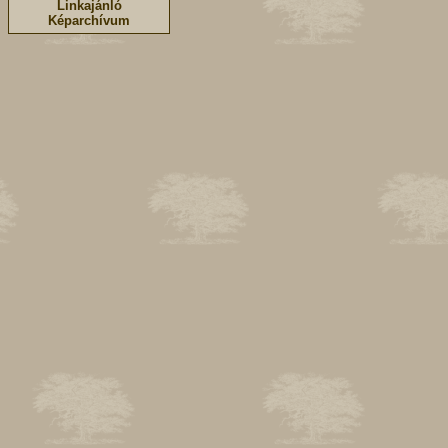
Linkajánló
Képarchívum