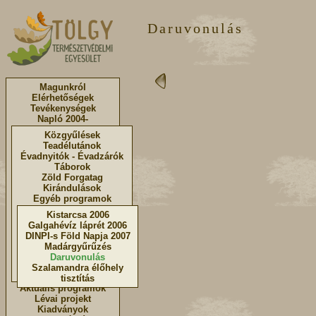
Daruvonulás
Magunkról
Elérhetőségek
Tevékenységek
Napló 2004-
Közgyűlések
Teadélutánok
Évadnyitók - Évadzárók
Táborok
Zöld Forgatag
Kirándulások
Egyéb programok
Kistarcsa 2006
Galgahévíz láprét 2006
DINPI-s Föld Napja 2007
Madárgyűrűzés
Daruvonulás
Szalamandra élőhely
tisztítás
Aktuális programok
Lévai projekt
Kiadványok