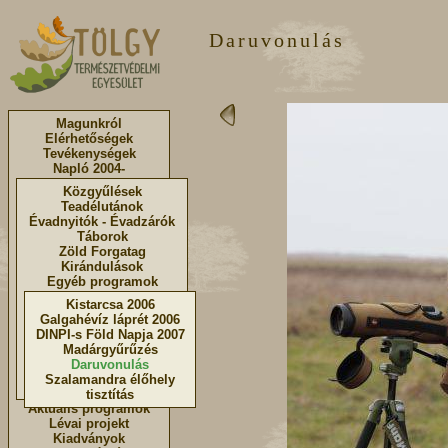
Daruvonulás
Magunkról
Elérhetőségek
Tevékenységek
Napló 2004-
Közgyűlések
Teadélutánok
Évadnyitók - Évadzárók
Táborok
Zöld Forgatag
Kirándulások
Egyéb programok
Kistarcsa 2006
Galgahévíz láprét 2006
DINPI-s Föld Napja 2007
Madárgyűrűzés
Daruvonulás
Szalamandra élőhely
tisztítás
Aktuális programok
Lévai projekt
Kiadványok