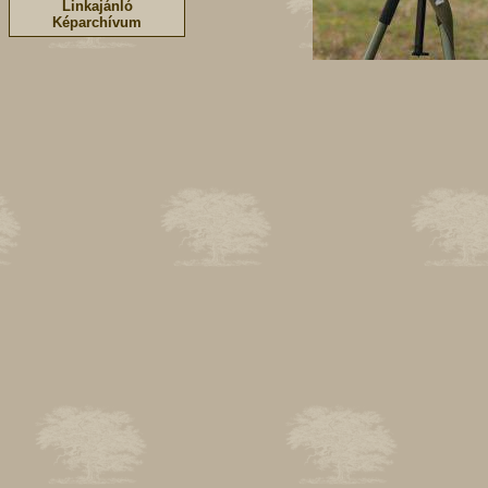
Linkajánló
Képarchívum