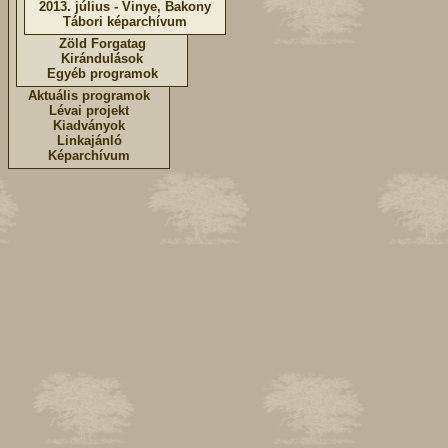
2013. július - Vinye, Bakony
Tábori képarchívum
Zöld Forgatag
Kirándulások
Egyéb programok
Aktuális programok
Lévai projekt
Kiadványok
Linkajánló
Képarchívum