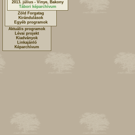
2013. július - Vinye, Bakony
Tábori képarchívum
Zöld Forgatag
Kirándulások
Egyéb programok
Aktuális programok
Lévai projekt
Kiadványok
Linkajánló
Képarchívum