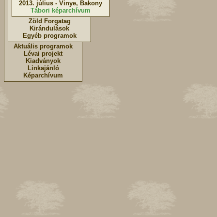
2013. július - Vinye, Bakony
Tábori képarchívum
Zöld Forgatag
Kirándulások
Egyéb programok
Aktuális programok
Lévai projekt
Kiadványok
Linkajánló
Képarchívum