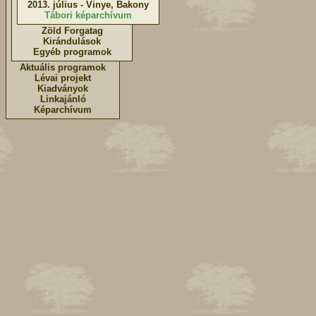
2013. július - Vinye, Bakony
Tábori képarchívum
Zöld Forgatag
Kirándulások
Egyéb programok
Aktuális programok
Lévai projekt
Kiadványok
Linkajánló
Képarchívum