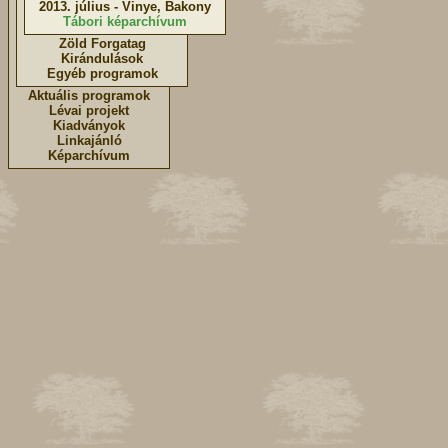
2013. július - Vinye, Bakony
Tábori képarchívum
Zöld Forgatag
Kirándulások
Egyéb programok
Aktuális programok
Lévai projekt
Kiadványok
Linkajánló
Képarchívum